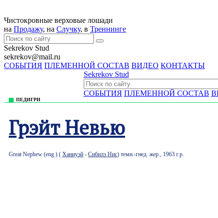
Чистокровные верховые лошади
на
Продажу
, на
Случку
, в
Треннингe
Sekrekov Stud
sekrekov@mail.ru
СОБЫТИЯ
ПЛЕМЕННОЙ СОСТАВ
ВИДЕО
КОНТАКТЫ
Sekrekov Stud
СОБЫТИЯ
ПЛЕМЕННОЙ СОСТАВ
В
ПЕДИГРИ
Грэйт Невью
Great Nephew (eng.) (
Ханиуэй
-
Сибилз Нис
) темн.-гнед. жер., 1963 г.р.