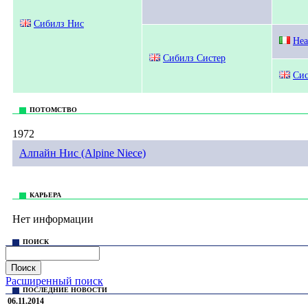
Сибилз Нис
Неа
Сибилз Систер
Сис
ПОТОМСТВО
1972
Алпайн Нис (Alpine Niece)
© Sekrekov Stud. +7 925 239 99 99,
sekrekov@mail.ru
Все права на материалы, находящиеся на сайте sekrekovstud.r
КАРЬЕРА
Нет информации
ПОИСК
Расширенный поиск
ПОСЛЕДНИЕ НОВОСТИ
06.11.2014