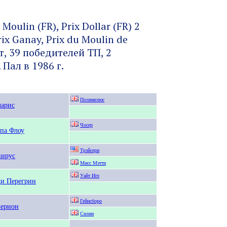
Moulin (FR), Prix Dollar (FR) 2
rix Ganay, Prix du Moulin de
, 39 победителей ТП, 2
 Пал в 1986 г.
Полимелюс
арис
Чосер
па Флоу
Трэйсери
пирус
Мисс Мэтти
Уайт Игл
и Перегрин
Гейнсборо
перион
Силин