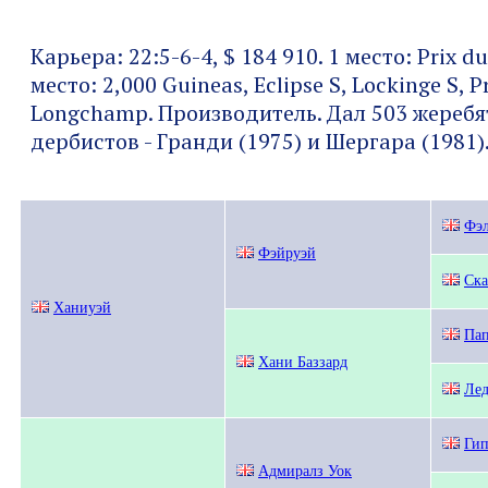
Карьера: 22:5-6-4, $ 184 910. 1 место: Prix du 
место: 2,000 Guineas, Eclipse S, Lockinge S, P
Longchamp. Производитель. Дал 503 жеребят
дербистов - Гранди (1975) и Шергара (1981).
Фэл
Фэйруэй
Ска
Ханиуэй
Па
Хани Баззард
Лед
Ги
Адмиралз Уок