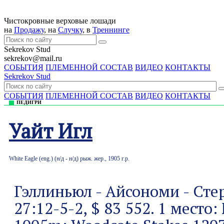
Чистокровные верховые лошади
на
Продажу
, на
Случку
, в
Треннингe
Sekrekov Stud
sekrekov@mail.ru
СОБЫТИЯ
ПЛЕМЕННОЙ СОСТАВ
ВИДЕО
КОНТАКТЫ
Sekrekov Stud
СОБЫТИЯ
ПЛЕМЕННОЙ СОСТАВ
ВИДЕО
КОНТАКТЫ
ПЕДИГРИ
Уайт Игл
White Eagle (eng.) (н/д - н/д) рыж. жер., 1905 г.р.
Гэллиньюл - Айсономи - Сте
27:12-5-2, $ 83 552. 1 место: