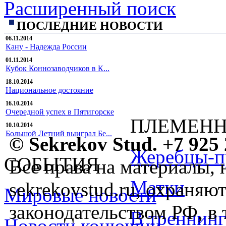
Расширенный поиск
ПОСЛЕДНИЕ НОВОСТИ
06.11.2014
Кану - Надежда России
01.11.2014
Кубок Коннозаводчиков в К...
18.10.2014
Национальное достояние
16.10.2014
Очередной успех в Пятигорске
ПЛЕМЕНН
10.10.2014
Большой Летний выиграл Бе...
© Sekrekov Stud. +7 925 
Жеребцы-п
СОБЫТИЯ
Все права на материалы, 
Матки
sekrekovstud.ru, охраняют
Мировые новости
законодательством РФ, в 
В треннинг
Новости конюшни