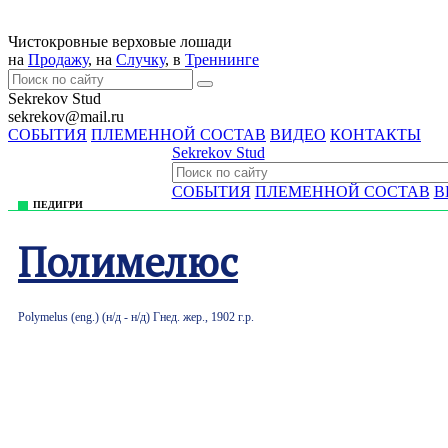
Чистокровные верховые лошади
на
Продажу
, на
Случку
, в
Треннингe
Sekrekov Stud
sekrekov@mail.ru
СОБЫТИЯ
ПЛЕМЕННОЙ СОСТАВ
ВИДЕО
КОНТАКТЫ
Sekrekov Stud
СОБЫТИЯ
ПЛЕМЕННОЙ СОСТАВ
В
ПЕДИГРИ
Полимелюс
Polymelus (eng.) (н/д - н/д) Гнед. жер., 1902 г.р.