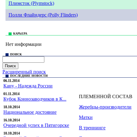
Плимсток (Plymstock)
Полли Флайндерс (Polly Flinders)
© Sekrekov Stud. +7 925 239 99 99,
sekrekov@mail.ru
Все права на материалы, находящиеся на сайте sekrekovstud.r
КАРЬЕРА
Нет информации
ПОИСК
Расширенный поиск
ПОСЛЕДНИЕ НОВОСТИ
06.11.2014
Кану - Надежда России
01.11.2014
ПЛЕМЕННОЙ СОСТАВ
Кубок Коннозаводчиков в К...
Жеребцы-производители
18.10.2014
Национальное достояние
Матки
16.10.2014
Очередной успех в Пятигорске
В треннинге
10.10.2014