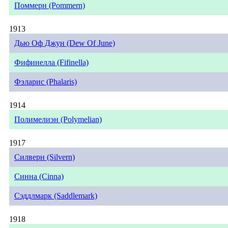
Поммерн (Pommern)
1913
Дью Оф Джун (Dew Of June)
Фифинелла (Fifinella)
Фэларис (Phalaris)
1914
Полимелиэн (Polymelian)
1917
Силверн (Silvern)
Синна (Cinna)
Сэддлмарк (Saddlemark)
1918