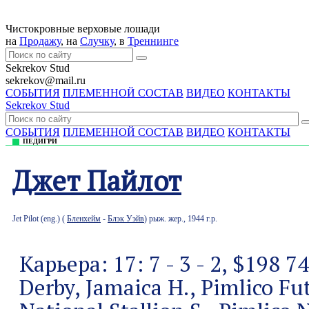
Чистокровные верховые лошади
на
Продажу
, на
Случку
, в
Треннингe
Sekrekov Stud
sekrekov@mail.ru
СОБЫТИЯ
ПЛЕМЕННОЙ СОСТАВ
ВИДЕО
КОНТАКТЫ
Sekrekov Stud
СОБЫТИЯ
ПЛЕМЕННОЙ СОСТАВ
ВИДЕО
КОНТАКТЫ
ПЕДИГРИ
Джет Пайлот
Jet Pilot (eng.) (
Бленхейм
-
Блэк Уэйв
) рыж. жер., 1944 г.р.
Карьера: 17: 7 - 3 - 2, $198 
Derby, Jamaica H., Pimlico Fut