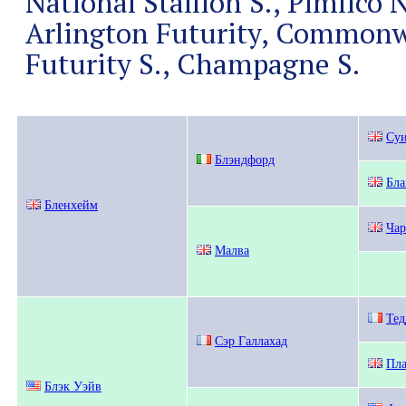
National Stallion S., Pimlico 
Arlington Futurity, Commonwe
Futurity S., Champagne S.
Су
Блэндфорд
Бл
Бленхейм
Чар
Малва
Тед
Сэр Галлахад
Пл
Блэк Уэйв