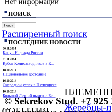
Нет информации
ПОИСК
Расширенный поиск
ПОСЛЕДНИЕ НОВОСТИ
06.11.2014
Кану - Надежда России
01.11.2014
Кубок Коннозаводчиков в К...
18.10.2014
Национальное достояние
16.10.2014
Очередной успех в Пятигорске
ПЛЕМЕНН
10.10.2014
Большой Летний выиграл Бе...
© Sekrekov Stud. +7 925 
Жеребцы-п
СОБЫТИЯ