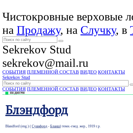
Чистокровные верховые 
на
Продажу
, на
Случку
, в
Sekrekov Stud
sekrekov@mail.ru
СОБЫТИЯ
ПЛЕМЕННОЙ СОСТАВ
ВИДЕО
КОНТАКТЫ
Sekrekov Stud
СОБЫТИЯ
ПЛЕМЕННОЙ СОСТАВ
ВИДЕО
КОНТАКТЫ
ПЕДИГРИ
Блэндфорд
Blandford (eng.) (
Суинфорд
-
Бланш
) темн.-гнед. жер., 1919 г.р.