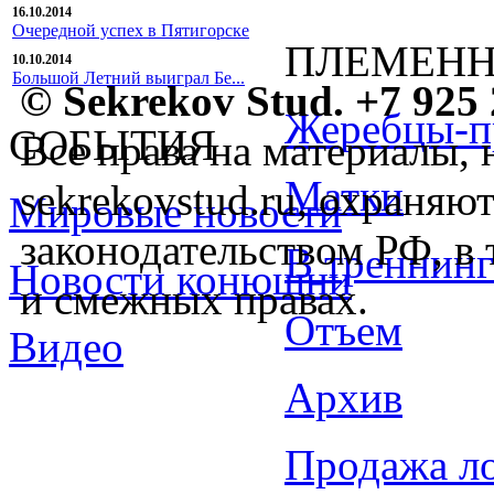
16.10.2014
Очередной успех в Пятигорске
ПЛЕМЕНН
10.10.2014
Большой Летний выиграл Бе...
© Sekrekov Stud. +7 925 
Жеребцы-п
СОБЫТИЯ
Все права на материалы, 
Матки
sekrekovstud.ru, охраняют
Мировые новости
законодательством РФ, в 
В треннинг
Новости конюшни
и смежных правах.
Отъем
Видео
Архив
Продажа л