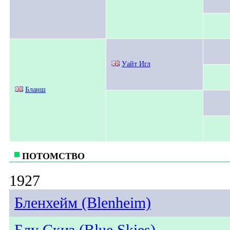
Уайт Игл
Бланш
ПОТОМСТВО
1927
Бленхейм (Blenheim)
Блу Скиз (Blue Skies)