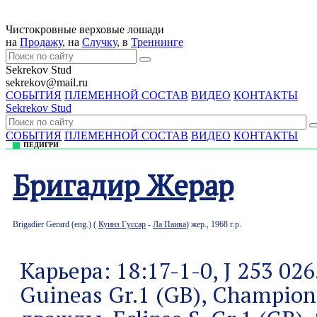
Чистокровные верховые лошади
на
Продажу
, на
Случку
, в
Треннингe
Sekrekov Stud
sekrekov@mail.ru
СОБЫТИЯ
ПЛЕМЕННОЙ СОСТАВ
ВИДЕО
КОНТАКТЫ
Sekrekov Stud
СОБЫТИЯ
ПЛЕМЕННОЙ СОСТАВ
ВИДЕО
КОНТАКТЫ
ПЕДИГРИ
Бригадир Жерар
Brigadier Gerard (eng.) (
Куинз Гуссар
-
Ла Паива
) жер., 1968 г.р.
Карьера: 18:17-1-0, Ј 253 02
Guineas Gr.1 (GB), Champion 