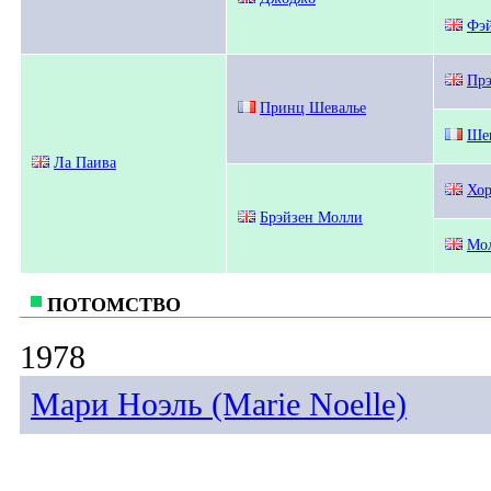
Фэ
Прэ
Принц Шевалье
Ше
Ла Паива
Хор
Брэйзен Молли
Мол
ПОТОМСТВО
1978
Мари Ноэль (Marie Noelle)