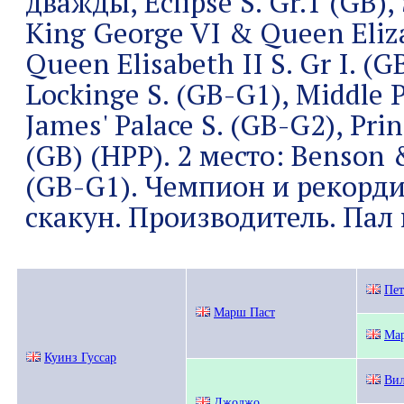
дважды, Eclipse S. Gr.1 (GB),
King George VI & Queen Eliza
Queen Elisabeth II S. Gr I. (
Lockinge S. (GB-G1), Middle P
James' Palace S. (GB-G2), Prin
(GB) (НРР). 2 место: Benson
(GB-G1). Чемпион и рекорд
скакун. Производитель. Пал в
Пе
Марш Паст
Мар
Куинз Гуссар
Ви
Джоджо