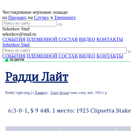
Чистокровные верховые лошади
на
Продажу
, на
Случку
, в
Треннингe
Sekrekov Stud
sekrekov@mail.ru
СОБЫТИЯ
ПЛЕМЕННОЙ СОСТАВ
ВИДЕО
КОНТАКТЫ
Sekrekov Stud
СОБЫТИЯ
ПЛЕМЕННОЙ СОСТАВ
ВИДЕО
КОНТАКТЫ
ПЕДИГРИ
Радди Лайт
Ruddy Light (eng.) (
Ханивуд
-
Уошу Белль
) темн.-гнед. коб., 1921 г.р.
6:3-0-1, $ 9 448. 1 место: 1923 Clipsetta Stake