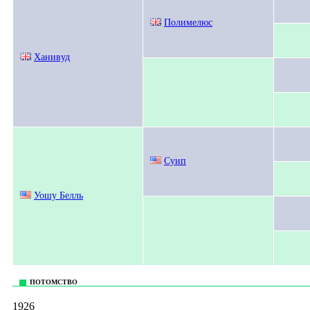
Полимелюс
Ханивуд
Суип
Уошу Белль
ПОТОМСТВО
1926