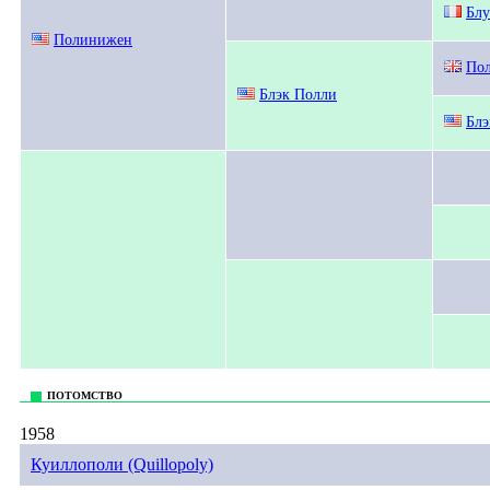
Блу
Полинижен
По
Блэк Полли
Блэ
ПОТОМСТВО
1958
Куиллополи (Quillopoly)