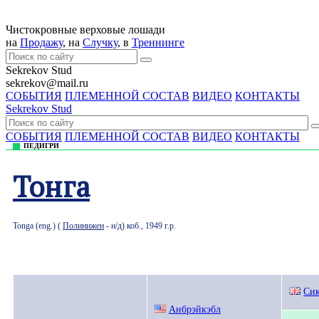
Чистокровные верховые лошади
на
Продажу
, на
Случку
, в
Треннингe
Sekrekov Stud
sekrekov@mail.ru
СОБЫТИЯ
ПЛЕМЕННОЙ СОСТАВ
ВИДЕО
КОНТАКТЫ
Sekrekov Stud
СОБЫТИЯ
ПЛЕМЕННОЙ СОСТАВ
ВИДЕО
КОНТАКТЫ
ПЕДИГРИ
Тонга
Tonga (eng.) (
Полинижен
- н/д) коб., 1949 г.р.
Си
Анбрэйкэбл