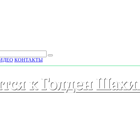
ИДЕО
КОНТАКТЫ
ится к Голден Шахи