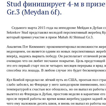
Stud финиширует 4-м в призе
Gr.3 (Meydan 6f).
Седьмого марта 2015 года на ипподроме Мейдан в Дубаи с
Sekrekov Stud представлял молодой перспективный жеребец Ку
который принял участие в призе Mahab Al Shimaal Gr.3.
Аналитик Пэт Кюммингс прокомментировал возможности жереб
недооценен, он является одним из новых перспективных жеребцо
вперёд, надеясь вырвать победу. Он располагает отличной резво
очевидно что он любит песчаное покрытие. Цель предстоящей с
это его первый старт после четырех месяцев перерыва и вряд ли
способна эта лошадь. В любом случае это будет бескомпромисс
Кул Ковбой проделал не лёгкий путь из США, проехав пол стр
слабо заболел, во Флориде у него заподозрили пневмонию, пос
температурой к счастью все обошлось, но он выпал из работы 
вылетел из Флориды в Дубаи, простояв неделю в карантине его 
просле первой работы во время ковки жеребец ударил задней ле
чего ему наложили десять швов, и вновь он выпал из работы на