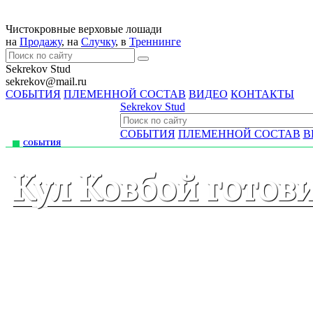
Чистокровные верховые лошади
на
Продажу
, на
Случку
, в
Треннингe
Sekrekov Stud
sekrekov@mail.ru
СОБЫТИЯ
ПЛЕМЕННОЙ СОСТАВ
ВИДЕО
КОНТАКТЫ
Sekrekov Stud
СОБЫТИЯ
ПЛЕМЕННОЙ СОСТАВ
В
СОБЫТИЯ
Кул Ковбой готов
13.03.2015 2:20:00