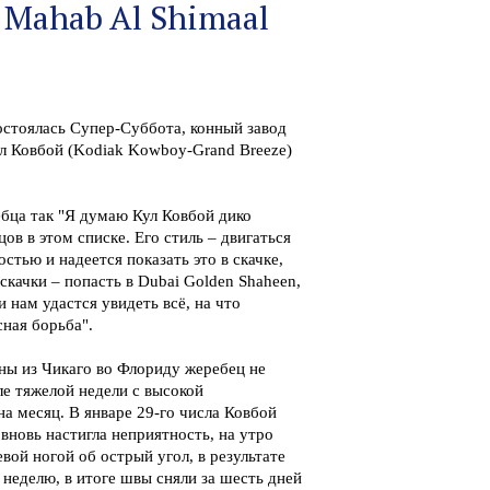
 Mahab Al Shimaal
остоялась Супер-Суббота, конный завод
л Ковбой (Kodiak Kowboy-Grand Breeze)
ца так "Я думаю Кул Ковбой дико
в в этом списке. Его стиль – двигаться
стью и надеется показать это в скачке,
качки – попасть в Dubai Golden Shaheen,
 нам удастся увидеть всё, на что
ная борьба".
аны из Чикаго во Флориду жеребец не
ле тяжелой недели с высокой
на месяц. В январе 29-го числа Ковбой
вновь настигла неприятность, на утро
вой ногой об острый угол, в результате
 неделю, в итоге швы сняли за шесть дней