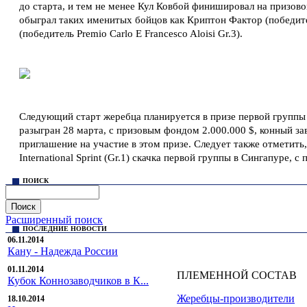
до старта, и тем не менее Кул Ковбой финишировал на призово
обыграл таких именитых бойцов как Криптон Фактор (победите
(победитель Premio Carlo E Francesco Aloisi Gr.3).
© Sekrekov Stud. +7 925 239 99 99,
sekrekov@mail.ru
Все права на материалы, находящиеся на сайте sekrekovstud.r
Следующий старт жеребца планируется в призе первой группы 
разыгран 28 марта, с призовым фондом 2.000.000 $, конный за
приглашение на участие в этом призе. Следует также отметить, 
International Sprint (Gr.1) скачка первой группы в Сингапуре, 
ПОИСК
Расширенный поиск
ПОСЛЕДНИЕ НОВОСТИ
06.11.2014
Кану - Надежда России
01.11.2014
ПЛЕМЕННОЙ СОСТАВ
Кубок Коннозаводчиков в К...
Жеребцы-производители
18.10.2014