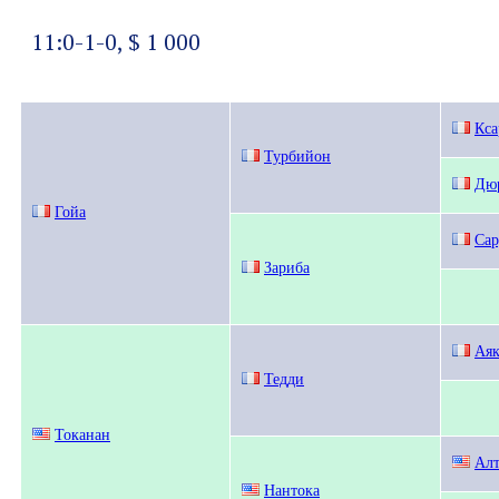
11:0-1-0, $ 1 000
Кса
Турбийон
Дю
Гойа
Сар
Зариба
Аяк
Тедди
Токанан
Ал
Нантока