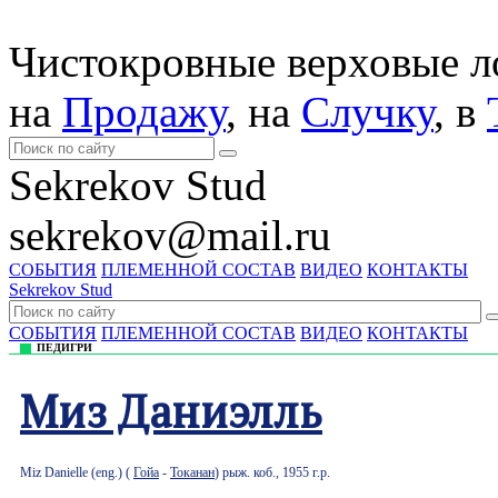
Чистокровные верховые 
на
Продажу
, на
Случку
, в
Sekrekov Stud
sekrekov@mail.ru
СОБЫТИЯ
ПЛЕМЕННОЙ СОСТАВ
ВИДЕО
КОНТАКТЫ
Sekrekov Stud
СОБЫТИЯ
ПЛЕМЕННОЙ СОСТАВ
ВИДЕО
КОНТАКТЫ
ПЕДИГРИ
Миз Даниэлль
Miz Danielle (eng.) (
Гойа
-
Токанан
) рыж. коб., 1955 г.р.