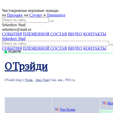
Чистокровные верховые лошади
на
Продажу
, на
Случку
, в
Треннингe
Sekrekov Stud
sekrekov@mail.ru
СОБЫТИЯ
ПЛЕМЕННОЙ СОСТАВ
ВИДЕО
КОНТАКТЫ
Sekrekov Stud
СОБЫТИЯ
ПЛЕМЕННОЙ СОСТАВ
ВИДЕО
КОНТАКТЫ
ПЕДИГРИ
О'Грэйди
O'Grady (eng.) (
Релик
-
Эннз Туин
) Гнед. жер., 1953 г.р.
Мэн
Уор Релик