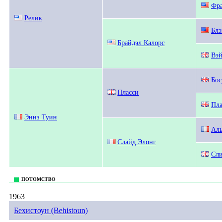
Фра
Релик
Блэ
Брайдэл Калорс
Вэй
Бос
Пласси
Пла
Эннз Туин
Аль
Слайд Элонг
Сли
ПОТОМСТВО
1963
Бехистоун (Behistoun)