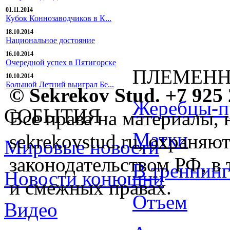
01.11.2014
Кубок Коннозаводчиков в К...
18.10.2014
Национальное достояние
16.10.2014
Очередной успех в Пятигорске
ПЛЕМЕНН
10.10.2014
Большой Летний выиграл Бе...
© Sekrekov Stud. +7 925 
Жеребцы-п
СОБЫТИЯ
Все права на материалы, 
Матки
sekrekovstud.ru, охраняют
Мировые новости
законодательством РФ, в 
В треннинг
Новости конюшни
и смежных правах.
Отъем
Видео