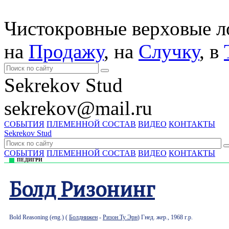
Чистокровные верховые 
на
Продажу
, на
Случку
, в
Sekrekov Stud
sekrekov@mail.ru
СОБЫТИЯ
ПЛЕМЕННОЙ СОСТАВ
ВИДЕО
КОНТАКТЫ
Sekrekov Stud
СОБЫТИЯ
ПЛЕМЕННОЙ СОСТАВ
ВИДЕО
КОНТАКТЫ
ПЕДИГРИ
Болд Ризонинг
Bold Reasoning (eng.) (
Болднижен
-
Ризон Ту Эрн
) Гнед. жер., 1968 г.р.