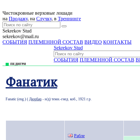
Чистокровные верховые лошади
на
Продажу
, на
Случку
, в
Треннингe
Sekrekov Stud
sekrekov@mail.ru
СОБЫТИЯ
ПЛЕМЕННОЙ СОСТАВ
ВИДЕО
КОНТАКТЫ
Sekrekov Stud
СОБЫТИЯ
ПЛЕМЕННОЙ СОСТАВ
В
ПЕДИГРИ
Фанатик
Fanatic (eng.) (
Дюрбар
- н/д) темн.-гнед. коб., 1921 г.р.
Рабле