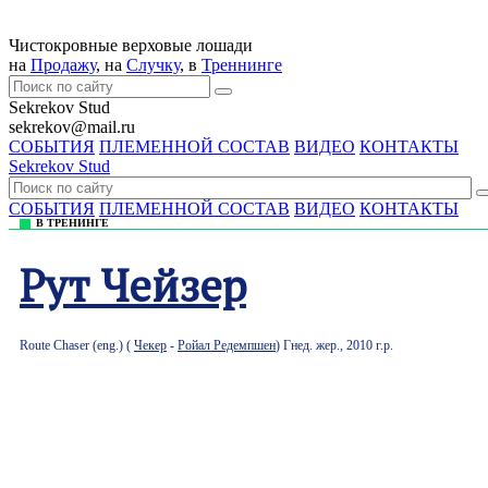
Чистокровные верховые лошади
на
Продажу
, на
Случку
, в
Треннингe
Sekrekov Stud
sekrekov@mail.ru
СОБЫТИЯ
ПЛЕМЕННОЙ СОСТАВ
ВИДЕО
КОНТАКТЫ
Sekrekov Stud
СОБЫТИЯ
ПЛЕМЕННОЙ СОСТАВ
ВИДЕО
КОНТАКТЫ
В ТРЕНИНГЕ
Рут Чейзер
Route Chaser (eng.) (
Чекер
-
Ройал Редемпшен
) Гнед. жер., 2010 г.р.