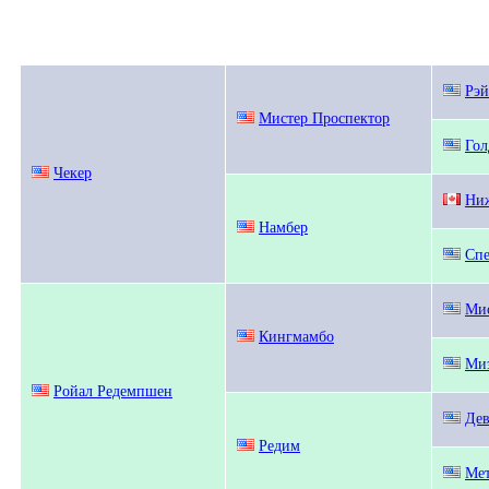
Рэй
Мистер Проспектор
Гол
Чекер
Ни
Намбер
Сп
Мис
Кингмамбо
Ми
Ройал Редемпшен
Дев
Редим
Мет