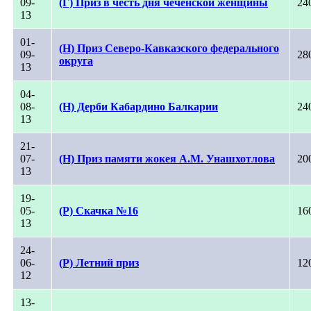
09-
(Г) Приз в честь дня чеченской женщины
24
13
01-
(Н) Приз Северо-Кавказского федерального
09-
28
округа
13
04-
08-
(Н) Дерби Кабардино Балкарии
24
13
21-
07-
(Н) Приз памяти жокея А.М. Унашхотлова
20
13
19-
05-
(Р) Скачка №16
16
13
24-
06-
(Р) Летний приз
12
12
13-