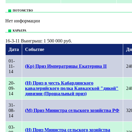
ПОТОМСТВО
Нет информации
КАРЬЕРА
16-3-11 Выигрыш: 1 500 000 руб.
Дата
Событие
Ди
01-
11-
(Кр) Приз Императрицы Екатерина II
24
14
20-
(Н) Приз в честь Кабардинского
09-
кавалерийского полка Кавказской "дикой"
24
14
дивизии (Прощальный приз)
31-
08-
(М) Приз Министра сельского хозяйства РФ
32
14
03-
(Н) Приз Министра сельского хозяйства