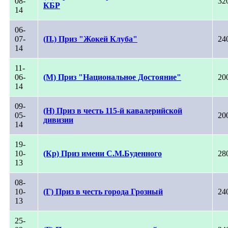
08-
32
КБР
14
06-
07-
(П.) Приз "Жокей Клуба"
24
14
11-
06-
(М) Приз "Национальное Достояние"
20
14
09-
(Н) Приз в честь 115-й кавалерийской
05-
20
дивизии
14
19-
10-
(Кр) Приз имени С.М.Буденного
28
13
08-
10-
(Г) Приз в честь города Грозный
24
13
25-