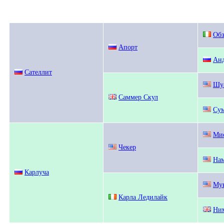
Обз
Апорт
Ан
Сателлит
Шу
Саммер Скул
Сум
Мис
Чекер
На
Карлуча
Му
Карла Ледилайк
Ни