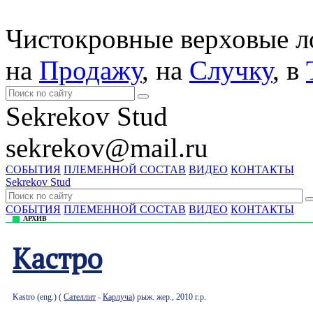
Чистокровные верховые 
на
Продажу
, на
Случку
, в
Sekrekov Stud
sekrekov@mail.ru
СОБЫТИЯ
ПЛЕМЕННОЙ СОСТАВ
ВИДЕО
КОНТАКТЫ
Sekrekov Stud
СОБЫТИЯ
ПЛЕМЕННОЙ СОСТАВ
ВИДЕО
КОНТАКТЫ
АРХИВ
Кастро
Kastro (eng.) (
Сателлит
-
Карлуча
) рыж. жер., 2010 г.р.