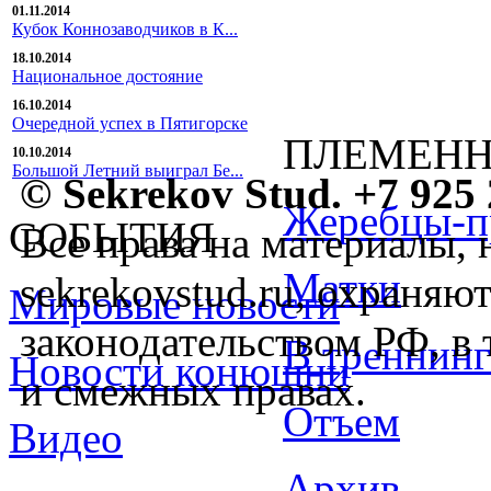
01.11.2014
Кубок Коннозаводчиков в К...
18.10.2014
Национальное достояние
16.10.2014
Очередной успех в Пятигорске
ПЛЕМЕНН
10.10.2014
Большой Летний выиграл Бе...
© Sekrekov Stud. +7 925 
Жеребцы-п
СОБЫТИЯ
Все права на материалы, 
Матки
sekrekovstud.ru, охраняют
Мировые новости
законодательством РФ, в 
В треннинг
Новости конюшни
и смежных правах.
Отъем
Видео
Архив