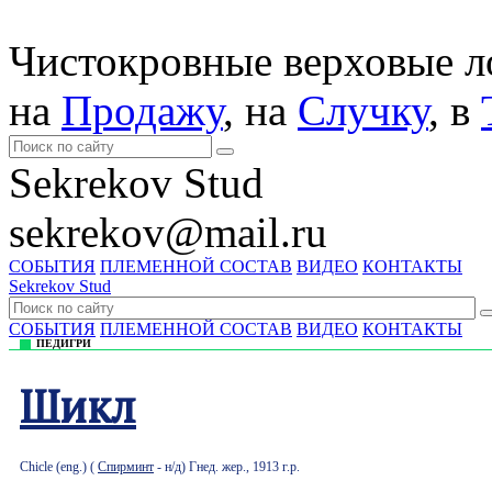
Чистокровные верховые 
на
Продажу
, на
Случку
, в
Sekrekov Stud
sekrekov@mail.ru
СОБЫТИЯ
ПЛЕМЕННОЙ СОСТАВ
ВИДЕО
КОНТАКТЫ
Sekrekov Stud
СОБЫТИЯ
ПЛЕМЕННОЙ СОСТАВ
ВИДЕО
КОНТАКТЫ
ПЕДИГРИ
Шикл
Chicle (eng.) (
Спирминт
- н/д) Гнед. жер., 1913 г.р.