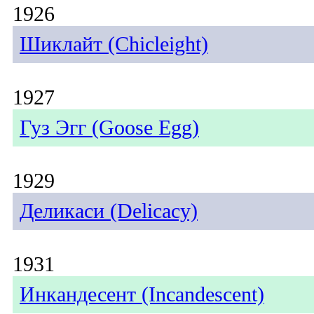
1926
Шиклайт (Chicleight)
1927
Гуз Эгг (Goose Egg)
1929
Деликаси (Delicacy)
1931
Инкандесент (Incandescent)