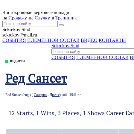
Чистокровные верховые лошади
на
Продажу
, на
Случку
, в
Треннингe
Sekrekov Stud
sekrekov@mail.ru
СОБЫТИЯ
ПЛЕМЕННОЙ СОСТАВ
ВИДЕО
КОНТАКТЫ
Sekrekov Stud
СОБЫТИЯ
ПЛЕМЕННОЙ СОСТАВ
В
ПЕДИГРИ
Ред Сансет
Red Sunset (eng.) (
Соларио
-
Дюльс
) коб., 1941 г.р.
12 Starts, 1 Wins, 3 Places, 1 Shows Career Ea