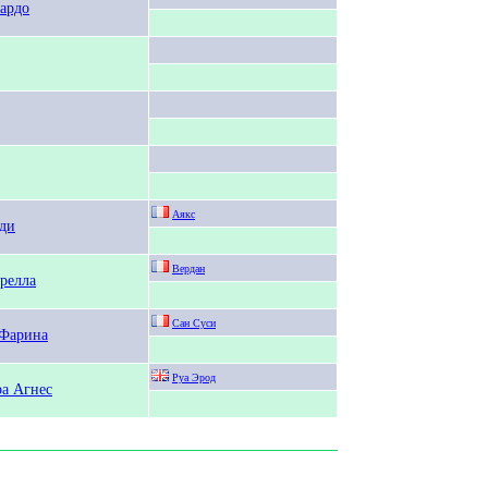
ардо
Аякс
ди
Вердан
релла
Сан Суси
Фарина
Руа Эрод
а Агнес