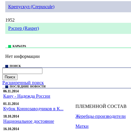
Крепускул (Crepuscule)
1952
Рэспер (Rasper)
© Sekrekov Stud. +7 925 239 99 99,
sekrekov@mail.ru
Все права на материалы, находящиеся на сайте sekrekovstud.r
КАРЬЕРА
Нет информации
ПОИСК
Расширенный поиск
ПОСЛЕДНИЕ НОВОСТИ
06.11.2014
Кану - Надежда России
01.11.2014
ПЛЕМЕННОЙ СОСТАВ
Кубок Коннозаводчиков в К...
Жеребцы-производители
18.10.2014
Национальное достояние
Матки
16.10.2014