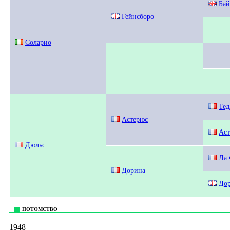
Бай
Гейнсборо
Соларио
Тед
Астерюс
Аст
Дюльс
Ла 
Дорина
Дор
ПОТОМСТВО
1948